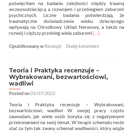
poświęciłam na badaniu zależności między traumą
wczesnodziecięcą a rozwojem i przebiegiem zaburzeń
psychicznych. Liczne badania potwierdzają, że
traumatyczne doświadczenia wieku dziecięcego
wpływają na Ośrodkowy Układ Nerwowy, a także na
Read
rozwój i cięższy przebieg wielu zaburzeń
[…]
more
about
Opublikowany w
Recenzje
Dodaj komentarz
Teoria
i
Praktyka
recenzuje
Teoria i Praktyka recenzuje –
–
Wybrakowani, bezwartościowi,
Traumatyczne
wadliwi
doświadczenia
z
Posted on
01/07/2022
dzieciństwa
Teoria i Praktyka recenzuje – Wybrakowani,
bezwartościowi, wadliwi W swojej pracy często
zauważam, jak wiele osób boryka się z negatywnymi
przekonaniami na swój temat. W terapii schematu może
stać za tym tak zwany schemat wadliwości, który wiąże