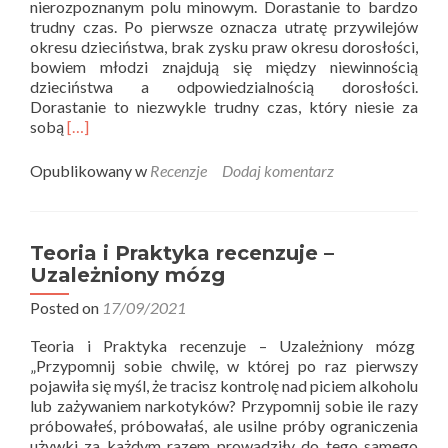
nierozpoznanym polu minowym. Dorastanie to bardzo
trudny czas. Po pierwsze oznacza utratę przywilejów
okresu dzieciństwa, brak zysku praw okresu dorosłości,
bowiem młodzi znajdują się między niewinnością
dzieciństwa a odpowiedzialnością dorosłości.
Dorastanie to niezwykle trudny czas, który niesie za
Read
sobą
[…]
more
about
Opublikowany w
Recenzje
Dodaj komentarz
Teoria
i
Praktyka
recenzuje
Teoria i Praktyka recenzuje –
–
Uzależniony mózg
Idź
własną
Posted on
17/09/2021
drogą
Teoria i Praktyka recenzuje – Uzależniony mózg
„Przypomnij sobie chwilę, w której po raz pierwszy
pojawiła się myśl, że tracisz kontrolę nad piciem alkoholu
lub zażywaniem narkotyków? Przypomnij sobie ile razy
próbowałeś, próbowałaś, ale usilne próby ograniczenia
używki za każdym razem prowadziły do tego samego