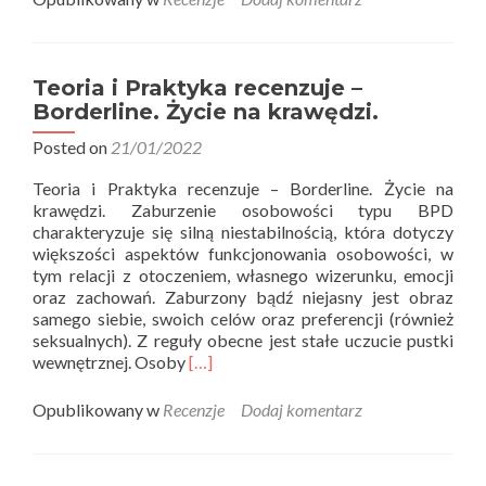
i
Pra
rece
–
Teoria i Praktyka recenzuje –
Bur
Borderline. Życie na krawędzi.
w
twoj
Posted on
21/01/2022
gło
Teoria i Praktyka recenzuje – Borderline. Życie na
krawędzi. Zaburzenie osobowości typu BPD
charakteryzuje się silną niestabilnością, która dotyczy
większości aspektów funkcjonowania osobowości, w
tym relacji z otoczeniem, własnego wizerunku, emocji
oraz zachowań. Zaburzony bądź niejasny jest obraz
samego siebie, swoich celów oraz preferencji (również
seksualnych). Z reguły obecne jest stałe uczucie pustki
Read
wewnętrznej. Osoby
[…]
more
about
Opublikowany w
Recenzje
Dodaj komentarz
Teoria
i
Praktyka