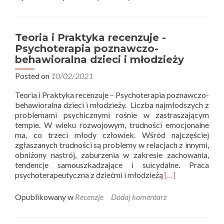
Teoria
i
Praktyka
recenzuje
Teoria i Praktyka recenzuje -
–
Psychoterapia poznawczo-
Uważne
behawioralna dzieci i młodzieży
współczucie.
Posted on
10/02/2021
Teoria i Praktyka recenzuje – Psychoterapia poznawczo-
behawioralna dzieci i młodzieży. Liczba najmłodszych z
problemami psychicznymi rośnie w zastraszającym
tempie. W wieku rozwojowym, trudności emocjonalne
ma, co trzeci młody człowiek. Wśród najczęściej
zgłaszanych trudności są problemy w relacjach z innymi,
obniżony nastrój, zaburzenia w zakresie zachowania,
tendencje samouszkadzające i suicydalne. Praca
Read
psychoterapeutyczna z dziećmi i młodzieżą
[…]
more
about
Opublikowany w
Recenzje
Dodaj komentarz
Teoria
i