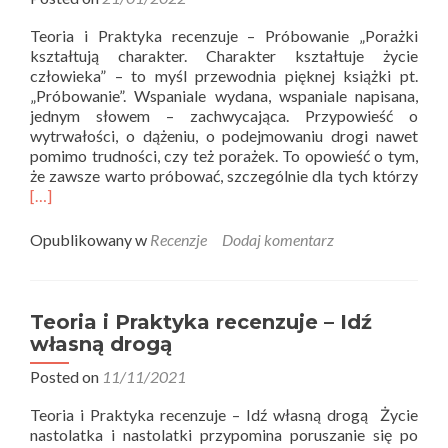
Apteczka
Teoria i Praktyka recenzuje – Próbowanie „Porażki
Psychologiczna
kształtują charakter. Charakter kształtuje życie
człowieka” – to myśl przewodnia pięknej książki pt.
„Próbowanie”. Wspaniale wydana, wspaniale napisana,
jednym słowem – zachwycająca. Przypowieść o
wytrwałości, o dążeniu, o podejmowaniu drogi nawet
pomimo trudności, czy też porażek. To opowieść o tym,
Rea
że zawsze warto próbować, szczególnie dla tych którzy
mor
[…]
abo
Teor
Opublikowany w
Recenzje
Dodaj komentarz
i
Pra
rece
–
Teoria i Praktyka recenzuje – Idź
Pró
własną drogą
Posted on
11/11/2021
Teoria i Praktyka recenzuje – Idź własną drogą Życie
nastolatka i nastolatki przypomina poruszanie się po