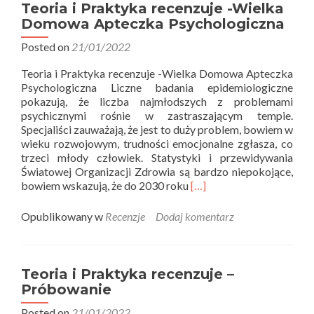
recenzuje
Teoria i Praktyka recenzuje -Wielka
–
Domowa Apteczka Psychologiczna
Borderline.
Życie
Posted on
21/01/2022
na
Teoria i Praktyka recenzuje -Wielka Domowa Apteczka
krawędzi.
Psychologiczna Liczne badania epidemiologiczne
pokazują, że liczba najmłodszych z problemami
psychicznymi rośnie w zastraszającym tempie.
Specjaliści zauważają, że jest to duży problem, bowiem w
wieku rozwojowym, trudności emocjonalne zgłasza, co
trzeci młody człowiek. Statystyki i przewidywania
Światowej Organizacji Zdrowia są bardzo niepokojące,
Read
bowiem wskazują, że do 2030 roku
[…]
more
about
Opublikowany w
Recenzje
Dodaj komentarz
Teoria
i
Praktyka
recenzuje
Teoria i Praktyka recenzuje –
-
Próbowanie
Wielka
Domowa
Posted on
21/01/2022