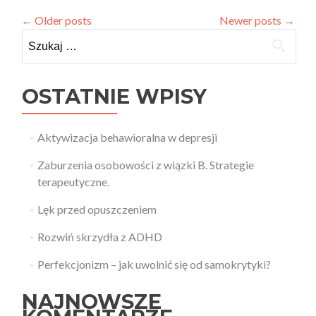
Praktyka
recenzuje
←
Older posts
Newer posts
→
-
Szukaj:
Psychoterapia
poznawczo-
behawioralna
dzieci
OSTATNIE WPISY
i
młodzieży
Aktywizacja behawioralna w depresji
Zaburzenia osobowości z wiązki B. Strategie
terapeutyczne.
Lęk przed opuszczeniem
Rozwiń skrzydła z ADHD
Perfekcjonizm – jak uwolnić się od samokrytyki?
NAJNOWSZE