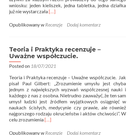
wniosku: jeden kieliszek, jedna tabletka, jedna działka
Read
już nie wystarczała
[…]
more
about
Opublikowany w
Recenzje
Dodaj komentarz
Teoria
i
Praktyka
recenzuje
Teoria i Praktyka recenzuje –
–
Uważne współczucie.
Uzależniony
mózg
Posted on
18/07/2021
Teoria i Praktyka recenzuje – Uważne współczucie. Jak
pisał Paul Gilbert: „Zrozumienie umysłu jest chyba
jednym z największych wyzwań współczesnej nauki i
każdego z nas z osobna. Nietrudno zauważyć, że ten sam
umysł ludzki jest źródłem wyjątkowych osiągnięć w
naukach ścisłych, medycynie czy prawie, ale również
najgorszego rodzaju okrucieństw i aktów chciwości”. W
Read
celu zrozumienia
[…]
more
about
Opublikowany w
Recenzje
Dodaj komentarz