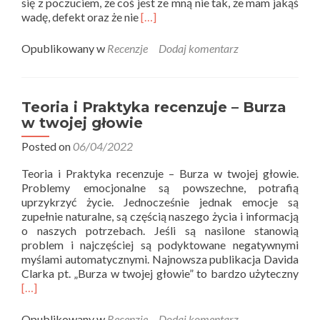
się z poczuciem, że coś jest ze mną nie tak, że mam jakąś
Read
wadę, defekt oraz że nie
[…]
more
about
Opublikowany w
Recenzje
Dodaj komentarz
Teoria
i
Praktyka
recenzuje
Teoria i Praktyka recenzuje – Burza
–
w twojej głowie
Wybrakowani,
bezwartościowi,
Posted on
06/04/2022
wadliwi
Teoria i Praktyka recenzuje – Burza w twojej głowie.
Problemy emocjonalne są powszechne, potrafią
uprzykrzyć życie. Jednocześnie jednak emocje są
zupełnie naturalne, są częścią naszego życia i informacją
o naszych potrzebach. Jeśli są nasilone stanowią
problem i najczęściej są podyktowane negatywnymi
myślami automatycznymi. Najnowsza publikacja Davida
Rea
Clarka pt. „Burza w twojej głowie” to bardzo użyteczny
mor
[…]
abo
Teor
Opublikowany w
Recenzje
Dodaj komentarz