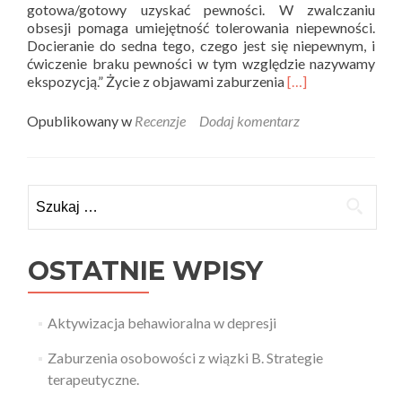
gotowa/gotowy uzyskać pewności. W zwalczaniu
obsesji pomaga umiejętność tolerowania niepewności.
Docieranie do sedna tego, czego jest się niepewnym, i
ćwiczenie braku pewności w tym względzie nazywamy
Read
ekspozycją.” Życie z objawami zaburzenia
[…]
more
about
Opublikowany w
Recenzje
Dodaj komentarz
Teoria
i
Praktyka
recenzuje
Szukaj:
–
Zaburzenia
obsesyjno-
kompulsyjne
OSTATNIE WPISY
u
nastolatków
Aktywizacja behawioralna w depresji
Zaburzenia osobowości z wiązki B. Strategie
terapeutyczne.