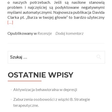
o naszych potrzebach. Jeśli są nasilone stanowią
problem i najczęściej są podyktowane negatywnymi
myślami automatycznymi. Najnowsza publikacja Davida
Rea
Clarka pt. „Burza w twojej głowie” to bardzo użyteczny
mor
[…]
abo
Teor
Opublikowany w
Recenzje
Dodaj komentarz
i
Pra
rece
–
Szukaj:
Bur
w
twoj
gło
OSTATNIE WPISY
Aktywizacja behawioralna w depresji
Zaburzenia osobowości z wiązki B. Strategie
terapeutyczne.