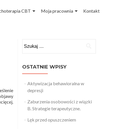
choterapia CBT
Moja pracownia
Kontakt
Szukaj:
OSTATNIE WPISY
Aktywizacja behawioralna w
eślenie
depresji
 objawy
Zaburzenia osobowości z wiązki
cięcej.
B. Strategie terapeutyczne.
Lęk przed opuszczeniem