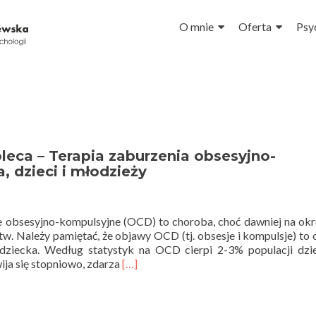
Przejdź do treści
O mnie
Oferta
Psy
oleca – Terapia zaburzenia obsesyjno-
 dzieci i młodzieży
ie obsesyjno-kompulsyjne (OCD) to choroba, choć dawniej na okr
w. Należy pamiętać, że objawy OCD (tj. obsesje i kompulsje) to
dziecka. Według statystyk na OCD cierpi 2-3% populacji dzie
Read
ja się stopniowo, zdarza
[…]
more
about
Teoria