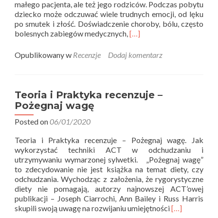
małego pacjenta, ale też jego rodziców. Podczas pobytu
dziecko może odczuwać wiele trudnych emocji, od lęku
po smutek i złość. Doświadczenie choroby, bólu, często
Read
bolesnych zabiegów medycznych,
[…]
more
about
Opublikowany w
Recenzje
Dodaj komentarz
Teoria
i
Praktyka
recenzuje
Teoria i Praktyka recenzuje –
–
Pożegnaj wagę
Niezbędnik
małego
Posted on
06/01/2020
pacjenta
Teoria i Praktyka recenzuje – Pożegnaj wagę. Jak
wykorzystać techniki ACT w odchudzaniu i
utrzymywaniu wymarzonej sylwetki. „Pożegnaj wagę”
to zdecydowanie nie jest książka na temat diety, czy
odchudzania. Wychodząc z założenia, że rygorystyczne
diety nie pomagają, autorzy najnowszej ACT’owej
publikacji – Joseph Ciarrochi, Ann Bailey i Russ Harris
Read
skupili swoją uwagę na rozwijaniu umiejętności
[…]
more