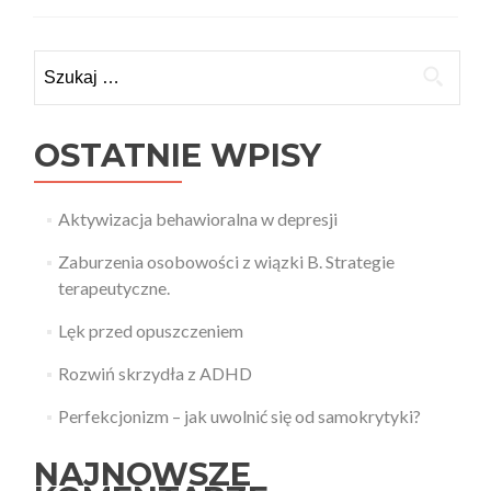
i
Praktyka
recenzuje
Szukaj:
–
Odwrócona
relacja
OSTATNIE WPISY
Aktywizacja behawioralna w depresji
Zaburzenia osobowości z wiązki B. Strategie
terapeutyczne.
Lęk przed opuszczeniem
Rozwiń skrzydła z ADHD
Perfekcjonizm – jak uwolnić się od samokrytyki?
NAJNOWSZE