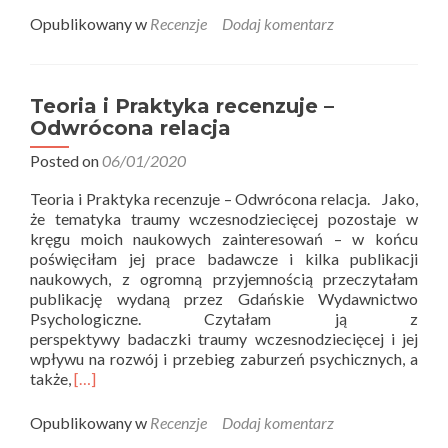
about
Opublikowany w
Recenzje
Dodaj komentarz
Teoria
i
Praktyka
recenzuje
Teoria i Praktyka recenzuje –
–
Odwrócona relacja
Pożegnaj
wagę
Posted on
06/01/2020
Teoria i Praktyka recenzuje – Odwrócona relacja. Jako,
że tematyka traumy wczesnodziecięcej pozostaje w
kręgu moich naukowych zainteresowań – w końcu
poświęciłam jej prace badawcze i kilka publikacji
naukowych, z ogromną przyjemnością przeczytałam
publikację wydaną przez Gdańskie Wydawnictwo
Psychologiczne. Czytałam ją z
perspektywy badaczki traumy wczesnodziecięcej i jej
wpływu na rozwój i przebieg zaburzeń psychicznych, a
Read
także,
[…]
more
about
Opublikowany w
Recenzje
Dodaj komentarz
Teoria