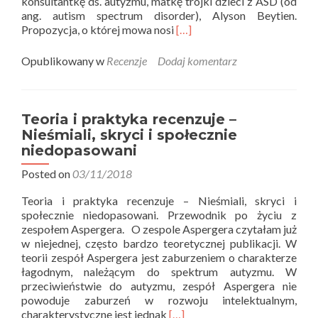
konsultantkę ds. autyzmu, matkę trójki dzieci z ASD (od
ang. autism spectrum disorder), Alyson Beytien.
Read
Propozycja, o której mowa nosi
[…]
more
about
Opublikowany w
Recenzje
Dodaj komentarz
Teoria
i
praktyka
recenzuje
Teoria i praktyka recenzuje –
–
Nieśmiali, skryci i społecznie
Autyzm
niedopasowani
na
co
Posted on
03/11/2018
dzień
Teoria i praktyka recenzuje – Nieśmiali, skryci i
społecznie niedopasowani. Przewodnik po życiu z
zespołem Aspergera. O zespole Aspergera czytałam już
w niejednej, często bardzo teoretycznej publikacji. W
teorii zespół Aspergera jest zaburzeniem o charakterze
łagodnym, należącym do spektrum autyzmu. W
przeciwieństwie do autyzmu, zespół Aspergera nie
powoduje zaburzeń w rozwoju intelektualnym,
Read
charakterystyczne jest jednak
[…]