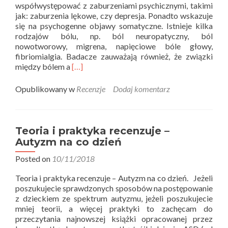
współwystępować z zaburzeniami psychicznymi, takimi
jak: zaburzenia lękowe, czy depresja. Ponadto wskazuje
się na psychogenne objawy somatyczne. Istnieje kilka
rodzajów bólu, np. ból neuropatyczny, ból
nowotworowy, migrena, napięciowe bóle głowy,
fibriomialgia. Badacze zauważają również, że związki
Read
między bólem a
[…]
more
about
Opublikowany w
Recenzje
Dodaj komentarz
Teoria
i
praktyka
recenzuje
Teoria i praktyka recenzuje –
–
Autyzm na co dzień
Przewlekły
ból.
Posted on
10/11/2018
Terapia
Teoria i praktyka recenzuje – Autyzm na co dzień. Jeżeli
poznawczo-
poszukujecie sprawdzonych sposobów na postępowanie
behawioralna
z dzieckiem ze spektrum autyzmu, jeżeli poszukujecie
mniej teorii, a więcej praktyki to zachęcam do
przeczytania najnowszej książki opracowanej przez