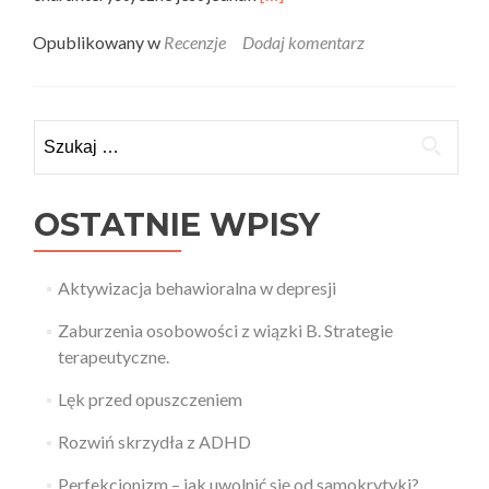
more
about
Opublikowany w
Recenzje
Dodaj komentarz
Teoria
i
praktyka
recenzuje
Szukaj:
–
Nieśmiali,
skryci
i
OSTATNIE WPISY
społecznie
niedopasowani
Aktywizacja behawioralna w depresji
Zaburzenia osobowości z wiązki B. Strategie
terapeutyczne.
Lęk przed opuszczeniem
Rozwiń skrzydła z ADHD
Perfekcjonizm – jak uwolnić się od samokrytyki?