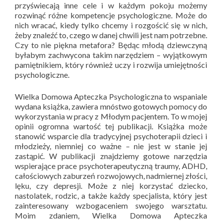
przyświecają inne cele i w każdym pokoju możemy
rozwinąć różne kompetencje psychologiczne. Może do
nich wracać, kiedy tylko chcemy i rozgościć się w nich,
żeby znaleźć to, czego w danej chwili jest nam potrzebne.
Czy to nie piękna metafora? Będąc młodą dziewczyną
byłabym zachwycona takim narzędziem – wyjątkowym
pamiętnikiem, który również uczy i rozwija umiejętności
psychologiczne.
Wielka Domowa Apteczka Psychologiczna to wspaniale
wydana książka, zawiera mnóstwo gotowych pomocy do
wykorzystania w pracy z Młodym pacjentem. To w mojej
opinii ogromna wartość tej publikacji. Książka może
stanowić wsparcie dla tradycyjnej psychoterapii dzieci i
młodzieży, niemniej co ważne – nie jest w stanie jej
zastąpić. W publikacji znajdziemy gotowe narzędzia
wspierające prace psychoterapeutyczną traumy, ADHD,
całościowych zaburzeń rozwojowych, nadmiernej złości,
lęku, czy depresji. Może z niej korzystać dziecko,
nastolatek, rodzic, a także każdy specjalista, który jest
zainteresowany wzbogaceniem swojego warsztatu.
Moim zdaniem, Wielka Domowa Apteczka