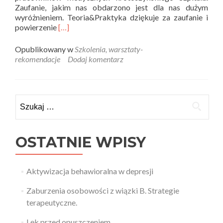
Zaufanie, jakim nas obdarzono jest dla nas dużym
wyróżnieniem. Teoria&Praktyka dziękuje za zaufanie i
Read
powierzenie
[…]
more
about
Opublikowany w
Szkolenia, warsztaty-
Specjalistyczne
rekomendacje
Dodaj komentarz
warsztaty
–
służba
zdrowia
Szukaj:
(Moc
stresu)
OSTATNIE WPISY
Aktywizacja behawioralna w depresji
Zaburzenia osobowości z wiązki B. Strategie
terapeutyczne.
Lęk przed opuszczeniem