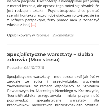
wspiera pacjenta. Psychoterapia niewątpliwie jest jedną
z metod leczenia, ale oprócz tego mówi się również, że
jest rodzajem sztuki. Psychoterapeuta chce poznać
szeroki kontekst naszych doświadczeń i przyjrzeć się im
z różnych perspektyw, żeby pomóc nam je zobaczyć
Read
właśnie z innej
[…]
more
about
Opublikowany w
Recenzje
2 komentarze
Teoria
i
praktyka
recenzuje
Specjalistyczne warsztaty – służba
–
zdrowia (Moc stresu)
Psychoterapia
dziś.
Posted on
06/10/2018
Rozmowy
Specjalistyczne warsztaty – moc stresu, czyli jak żyć w
zgodzie ze sobą i przeciwdziałać wypaleniu
zawodowemu? W ramach współpracy ze Szpitalem
Powiatowym im. Marcelego Nenckiego w Krotoszynie,
Teoria&Praktyka przygotowała i miała przyjemność
poprowadzić specjalistyczne warsztaty dla
pracowników medycznych krotoszyńskiego Szpitala.