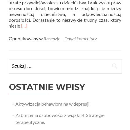
utratę przywilejów okresu dzieciństwa, brak zysku praw
okresu dorosłości, bowiem młodzi znajdują się między
niewinnością dzieciństwa, a odpowiedzialnością
dorosłości. Dorastanie to niezwykle trudny czas, który
Read
niesie
[…]
more
about
Opublikowany w
Recenzje
Dodaj komentarz
Teoria
i
Praktyka
recenzuje
Szukaj:
–
W
pułapce
myśli
OSTATNIE WPISY
dla
nastolatków
Aktywizacja behawioralna w depresji
Zaburzenia osobowości z wiązki B. Strategie
terapeutyczne.