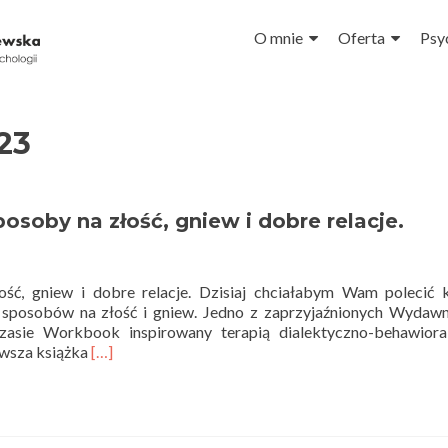
Przejdź do treści
O mnie
Oferta
Psy
23
posoby na złość, gniew i dobre relacje.
ość, gniew i dobre relacje. Dzisiaj chciałabym Wam polecić 
 sposobów na złość i gniew. Jedno z zaprzyjaźnionych Wydawn
sie Workbook inspirowany terapią dialektyczno-behawioral
Read
erwsza książka
[…]
more
about
Teoria
i