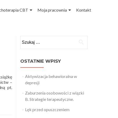
choterapia CBT
Moja pracownia
Kontakt
Szukaj:
OSTATNIE WPISY
Aktywizacja behawioralna w
książkę
ictw –
depresji
ną pt.
Zaburzenia osobowości z wiązki
B. Strategie terapeutyczne.
Lęk przed opuszczeniem