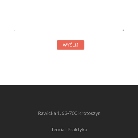
WYŚLIJ
Rawicka 1, 63-700 Krotoszyn
Teoria i Praktyka