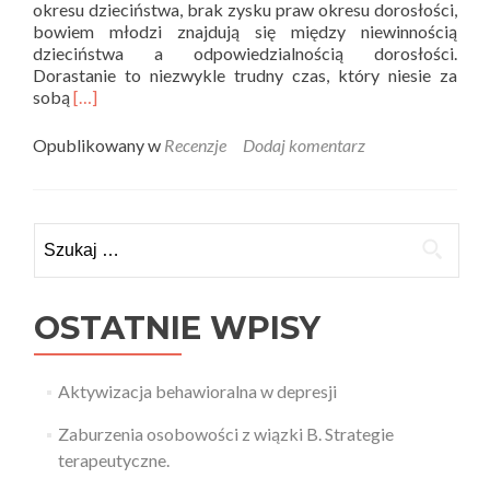
okresu dzieciństwa, brak zysku praw okresu dorosłości,
bowiem młodzi znajdują się między niewinnością
dzieciństwa a odpowiedzialnością dorosłości.
Dorastanie to niezwykle trudny czas, który niesie za
Read
sobą
[…]
more
about
Opublikowany w
Recenzje
Dodaj komentarz
Teoria
i
Praktyka
recenzuje
Szukaj:
–
Idź
własną
drogą
OSTATNIE WPISY
Aktywizacja behawioralna w depresji
Zaburzenia osobowości z wiązki B. Strategie
terapeutyczne.