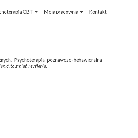
choterapia CBT
Moja pracownia
Kontakt
znych. Psychoterapia poznawczo-behawioralna
ienić, to zmień myślenie
.