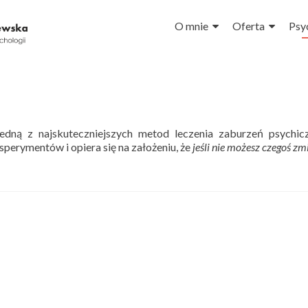
Przejdź do treści
O mnie
Oferta
Psy
jedną z najskuteczniejszych metod leczenia zaburzeń psychic
sperymentów i opiera się na założeniu, że
jeśli nie możesz czegoś zm