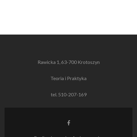
Rawicka 1, 63-700 Krotoszyn
Teoria i Praktyka
tel. 510-207-169
Link
do
Facebooka