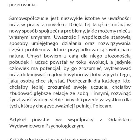
przetrwania.
Samowspółczucie jest niezwykle istotne w uważności
oraz w pracy z umysłem. Dzięki tej książce można w
nowy sposób spojrzeć na problemy, jakie możemy mieć z
własnym umysłem. Uważność i współczucie stanowią
sposoby umiejętnego działania oraz rozwiązywania
części problemów, które przypadkowo sprawiła nam
natura. Umysł bowiem z całą dla niego złożonością
pobudek i uczuć powstał w toku ewolucji, a jedynie
człowiek ma potencjał, by go zrozumieć, wytrenować
oraz dokonywać mądrych wyborów dotyczących tego,
jaką osobą chce się stać. Podręcznik dla każdego, kto
chciałby lepiej zrozumieć swoje uczucia, chciałby
zbudować głębsze relacje ze sobą i innymi, rozwinąć
życzliwość wobec siebie innych i przede wszystkim dla
tych, którzy chcą żyć uważniej i pełniej. Polecam.
Artykuł powstał we współpracy z Gdańskim
Wydawnictwem Psychologicznym.
Książka dostępna jest na stronie: www.gwp.pl