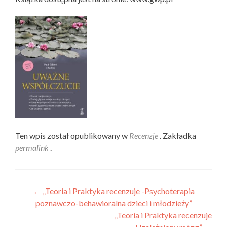
Ten wpis został opublikowany w
Recenzje
. Zakładka
permalink
.
Nawigacja wpisu
←
„Teoria i Praktyka recenzuje -Psychoterapia
poznawczo-behawioralna dzieci i młodzieży”
„Teoria i Praktyka recenzuje