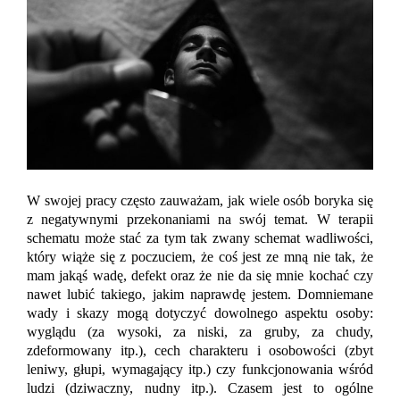
W swojej pracy często zauważam, jak wiele osób boryka się
z negatywnymi przekonaniami na swój temat. W terapii
schematu może stać za tym tak zwany schemat wadliwości,
który
wiąże się z poczuciem, że
coś jest ze mną nie tak
, że
mam jakąś
wadę
,
defekt
oraz że
n
ie da się mnie kochać czy
nawet lubić takiego, jakim naprawdę jestem
. Domniemane
wady i skazy mogą dotyczyć dowolnego aspektu osoby:
wyglądu (za wysoki, za niski, za gruby, za chudy,
zdeformowany itp.), cech charakteru i osobowości (zbyt
leniwy, głupi, wymagający itp.) czy funkcjonowania wśród
ludzi (dziwaczny, nudny itp.). Czasem jest to ogólne