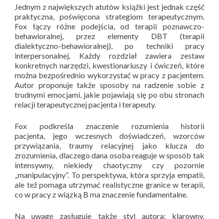
Jednym z największych atutów książki jest jednak część
praktyczna, poświęcona strategiom terapeutycznym.
Fox łączy różne podejścia, od terapii poznawczo-
behawioralnej, przez elementy DBT (terapii
dialektyczno-behawioralnej), po techniki pracy
interpersonalnej. Każdy rozdział zawiera zestaw
konkretnych narzędzi, kwestionariuszy i ćwiczeń, które
można bezpośrednio wykorzystać w pracy z pacjentem.
Autor proponuje także sposoby na radzenie sobie z
trudnymi emocjami, jakie pojawiają się po obu stronach
relacji terapeutycznej pacjenta i terapeuty.
Fox podkreśla znaczenie rozumienia historii
pacjenta, jego wczesnych doświadczeń, wzorców
przywiązania, traumy relacyjnej jako klucza do
zrozumienia, dlaczego dana osoba reaguje w sposób tak
intensywny, niekiedy chaotyczny czy pozornie
„manipulacyjny”. To perspektywa, która sprzyja empatii,
ale też pomaga utrzymać realistyczne granice w terapii,
co w pracy z wiązką B ma znaczenie fundamentalne.
Na uwagę zasługuje także styl autora: klarowny,