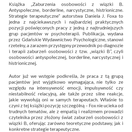
Książka „Zaburzenia osobowości z wiązki B.
Antyspołeczne, borderline, narcystyczne, histrioniczne.
Strategie terapeutyczne” autorstwa Daniela J. Foxa to
jedna z najciekawszych i najbardziej praktycznych
pozycji poświęconych pracy z jedną z najtrudniejszych
grup pacjentów w psychoterapii. Publikacja, wydana
przez Gdańskie Wydawnictwo Psychologiczne, stanowi
rzetelny, a zarazem przystępny przewodnik po diagnozie
i terapii zaburzeń osobowości z tzw. „wiązki B”, czyli
osobowości antyspołecznej, borderline, narcystycznej i
histrionicznej.
Autor już we wstępie podkreśla, że praca z tą grupą
pacjentów jest wyjątkowo wymagająca, nie tylko ze
względu na intensywność emocji, impulsywność czy
niestabilność relacyjną, ale także przez silne reakcje,
jakie wywołują oni w samych terapeutach. Właśnie to
czyni z tej książki pozycję szczególną – Fox nie ucieka od
trudnych tematów, ale z empatią i realizmem prowadzi
czytelnika przez złożony świat zaburzeń osobowości z
wiązki B, oferując zarówno teoretyczne podstawy, jak i
konkretne strategie terapeutyczne.