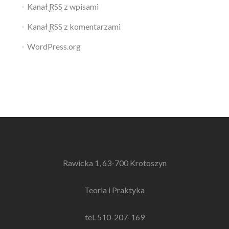
Kanał
RSS
z wpisami
Kanał
RSS
z komentarzami
WordPress.org
Rawicka 1, 63-700 Krotoszyn
Teoria i Praktyka
tel. 510-207-169