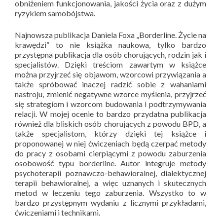
obniżeniem funkcjonowania, jakości życia oraz z dużym
ryzykiem samobójstwa.
Najnowsza publikacja Daniela Foxa „Borderline. Życie na
krawędzi” to nie książka naukowa, tylko bardzo
przystępna publikacja dla osób chorujących, rodzin jak i
specjalistów. Dzięki treściom zawartym w książce
można przyjrzeć się objawom, wzorcowi przywiązania a
także spróbować inaczej radzić sobie z wahaniami
nastroju, zmienić negatywne wzorce myślenia, przyjrzeć
się strategiom i wzorcom budowania i podtrzymywania
relacji. W mojej ocenie to bardzo przydatna publikacja
również dla bliskich osób chorujących z powodu BPD, a
także specjalistom, którzy dzięki tej książce i
proponowanej w niej ćwiczeniach będą czerpać metody
do pracy z osobami cierpiącymi z powodu zaburzenia
osobowość typu borderline. Autor integruje metody
psychoterapii poznawczo-behawioralnej, dialektycznej
terapii behawioralnej, a więc uznanych i skutecznych
metod w leczeniu tego zaburzenia. Wszystko to w
bardzo przystępnym wydaniu z licznymi przykładami,
ćwiczeniami i technikami.