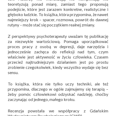
teoretyzują ponad miarę, zamiast tego proponują
podejście, które jest zarazem konkretne, realistyczne i
głęboko ludzkie. To książka, która przypomina, że nawet
najmniejszy krok – spacer, rozmowa, powrót do dawnej
rutyny – może stać się początkiem realnej zmiany.
Z perspektywy psychoterapeuty uważam tę publikację
za niezwykle wartościową. Pomaga uporządkować
proces pracy z osobą w depresji, daje narzędzia i
jednocześnie zachęca do refleksji nad tym, czym
właściwie jest aktywność w życiu człowieka. Czasem
przecież najtrudniejszym działaniem jest po prostu
zrobienie czegokolwiek, kiedy wszystko wydaje się bez
sensu.
To książka, która nie tylko uczy techniki, ale też
przypomina, dlaczego w ogóle zajmujemy się terapią –
żeby pomóc człowiekowi odzyskać nadzieję, choćby
zaczynając od jednego, małego kroku.
Recenzja powstała we współpracy z Gdańskim
Wydawnictwem Psychologicznym (GWP).