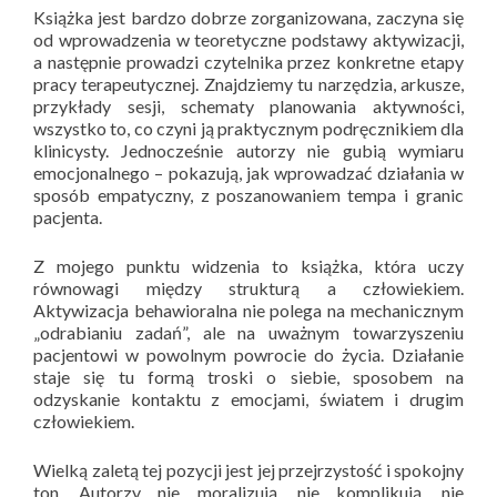
Książka jest bardzo dobrze zorganizowana, zaczyna się
od wprowadzenia w teoretyczne podstawy aktywizacji,
a następnie prowadzi czytelnika przez konkretne etapy
pracy terapeutycznej. Znajdziemy tu narzędzia, arkusze,
przykłady sesji, schematy planowania aktywności,
wszystko to, co czyni ją praktycznym podręcznikiem dla
klinicysty. Jednocześnie autorzy nie gubią wymiaru
emocjonalnego – pokazują, jak wprowadzać działania w
sposób empatyczny, z poszanowaniem tempa i granic
pacjenta.
Z mojego punktu widzenia to książka, która uczy
równowagi między strukturą a człowiekiem.
Aktywizacja behawioralna nie polega na mechanicznym
„odrabianiu zadań”, ale na uważnym towarzyszeniu
pacjentowi w powolnym powrocie do życia. Działanie
staje się tu formą troski o siebie, sposobem na
odzyskanie kontaktu z emocjami, światem i drugim
człowiekiem.
Wielką zaletą tej pozycji jest jej przejrzystość i spokojny
ton. Autorzy nie moralizują, nie komplikują, nie