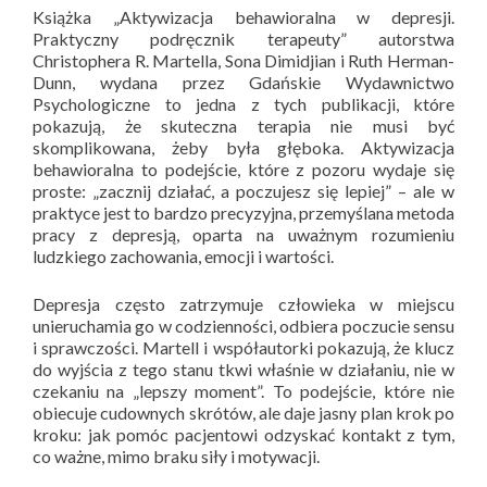
Książka „Aktywizacja behawioralna w depresji.
Praktyczny podręcznik terapeuty” autorstwa
Christophera R. Martella, Sona Dimidjian i Ruth Herman-
Dunn, wydana przez Gdańskie Wydawnictwo
Psychologiczne to jedna z tych publikacji, które
pokazują, że skuteczna terapia nie musi być
skomplikowana, żeby była głęboka. Aktywizacja
behawioralna to podejście, które z pozoru wydaje się
proste: „zacznij działać, a poczujesz się lepiej” – ale w
praktyce jest to bardzo precyzyjna, przemyślana metoda
pracy z depresją, oparta na uważnym rozumieniu
ludzkiego zachowania, emocji i wartości.
Depresja często zatrzymuje człowieka w miejscu
unieruchamia go w codzienności, odbiera poczucie sensu
i sprawczości. Martell i współautorki pokazują, że klucz
do wyjścia z tego stanu tkwi właśnie w działaniu, nie w
czekaniu na „lepszy moment”. To podejście, które nie
obiecuje cudownych skrótów, ale daje jasny plan krok po
kroku: jak pomóc pacjentowi odzyskać kontakt z tym,
co ważne, mimo braku siły i motywacji.