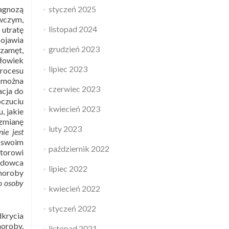
styczeń 2025
iagnozą
wczym,
listopad 2024
 utratę
pojawia
grudzień 2023
 zamęt,
złowiek
lipiec 2023
rocesu
u można
czerwiec 2023
acja do
oczuciu
kwiecień 2023
, jakie
 zmianę
luty 2023
ie jest
e swoim
październik 2022
utorowi
adowca
lipiec 2022
horoby
o osoby
kwiecień 2022
styczeń 2022
dkrycia
oroby,
listopad 2021