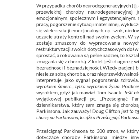
W przypadku chorób neurodegeneracyjnych (tj. c
przewlekłej choroby neurodegeneracyjnej
emocjonalnym, społecznym i egzystencjalnym. 
pracy, pogorszenie sytuacji materialnej, wyklu
się wiele reakcji emocjonalnych, np. szok, niedo
uczucie utraty kontroli nad swoim życiem. W s
zostaje zmuszony do wypracowania nowych,
restrukturyzacji swoich dotychczasowych doświ
sprostać, a rokowania są pełne nadziei, to kszt
zmagania się z chorobą. Z kolei, jeśli diagnozę w
bezradności i beznadziejności. Wtedy pacjent bi
niesie za sobą choroba, oraz nieprzewidywalnoś
interpretuje, jako sygnał pogorszenia zdrow
wyrokiem śmierci, tylko wyrokiem życia
. Podkre
wyrokiem, gdyż jak mawiał Tom Isaack:
Jeśli n
wyjątkowej publikacji pt. „Prześcignąć P
dziennikarstwa, który sam zmaga się chorob
Parkinsona. Jak zauważył Doug Clifton
jest to 
chorej na Parkinsona, książka Prześcignąć Parkinso
Prześcignąć Parkinsona to 300 stron, w który
dotyczące choroby Parkinsona, między in