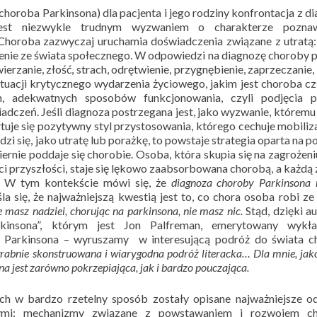
horoba Parkinsona) dla pacjenta i jego rodziny konfrontacja z d
 jest niezwykle trudnym wyzwaniem o charakterze pozna
Choroba zazwyczaj uruchamia doświadczenia związane z utratą:
czenie ze świata społecznego. W odpowiedzi na diagnozę choroby 
wierzanie, złość, strach, odrętwienie, przygnębienie, zaprzeczanie,
ytuacji krytycznego wydarzenia życiowego, jakim jest choroba c
 adekwatnych sposobów funkcjonowania, czyli podjęcia p
adczeń. Jeśli diagnoza postrzegana jest, jako wyzwanie, którem
ałtuje się pozytywny styl przystosowania, którego cechuje mobiliz
idzi się, jako utratę lub porażkę, to powstaje strategia oparta na p
ernie poddaje się chorobie. Osoba, która skupia się na zagrożeniu
ci przyszłości, staje się lękowo zaabsorbowana chorobą, a każdą
ia. W tym kontekście mówi się, że
diagnoza choroby Parkinsona n
śla się, że najważniejszą kwestią jest to, co chora osoba robi z
ie masz nadziei, chorując na parkinsona, nie masz nic.
Stąd, dzięki a
arkinsona”, którym jest Jon Palfreman, emerytowany wykł
ą Parkinsona – wyruszamy w interesującą podróż do świata c
zgrabnie skonstruowana i wiarygodna podróż literacka… Dla mnie, jak
na jest zarówno pokrzepiająca, jak i bardzo pouczająca.
ch w bardzo rzetelny sposób zostały opisane najważniejsze o
nymi: mechanizmy związane z powstawaniem i rozwojem ch