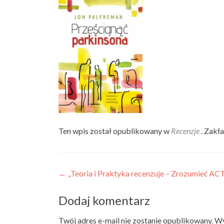
Ten wpis został opublikowany w
Recenzje
. Zakł
Nawigacja wpisu
←
„Teoria i Praktyka recenzuje – Zrozumieć AC
Dodaj komentarz
Twój adres e-mail nie zostanie opublikowany.
Wy