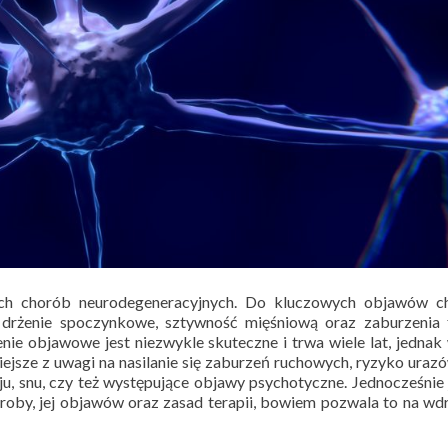
zych chorób neurodegeneracyjnych. Do kluczowych objawów c
, drżenie spoczynkowe, sztywność mięśniową oraz zaburzenia 
nie objawowe jest niezwykle skuteczne i trwa wiele lat, jednak
iejsze z uwagi na nasilanie się zaburzeń ruchowych, ryzyko uraz
ju, snu, czy też występujące objawy psychotyczne. Jednocześnie
oroby, jej objawów oraz zasad terapii, bowiem pozwala to na wd