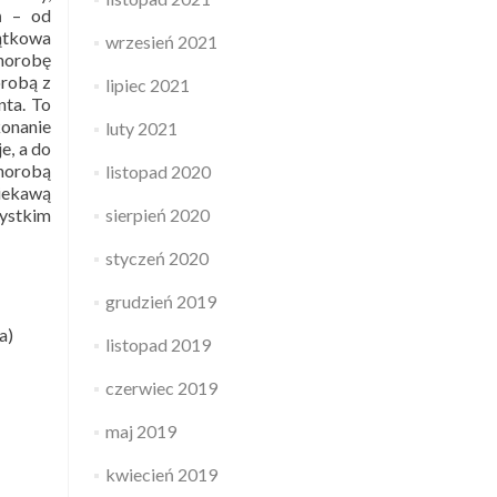
ń – od
jątkowa
wrzesień 2021
horobę
orobą z
lipiec 2021
nta. To
konanie
luty 2021
e, a do
horobą
listopad 2020
ciekawą
sierpień 2020
ystkim
styczeń 2020
grudzień 2019
a)
listopad 2019
czerwiec 2019
maj 2019
kwiecień 2019