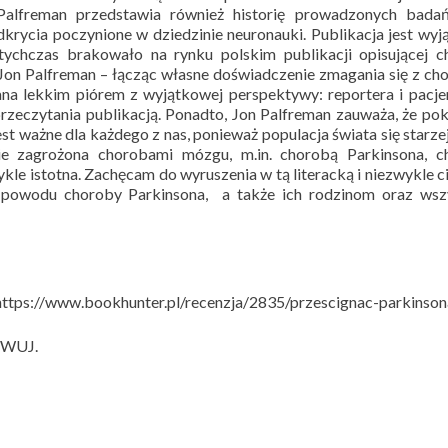
n Palfreman przedstawia również historię prowadzonych bada
krycia poczynione w dziedzinie neuronauki. Publikacja jest wy
chczas brakowało na rynku polskim publikacji opisującej c
 Jon Palfreman – łącząc własne doświadczenie zmagania się z ch
ana lekkim piórem z wyjątkowej perspektywy: reportera i pacje
przeczytania publikacją. Ponadto, Jon Palfreman zauważa, że po
ważne dla każdego z nas, ponieważ populacja świata się starzej
ie zagrożona chorobami mózgu, m.in. chorobą Parkinsona, c
ykle istotna. Zachęcam do wyruszenia w tą literacką i niezwykle 
z powodu choroby Parkinsona, a także ich rodzinom oraz wsz
: https://www.bookhunter.pl/recenzja/2835/przescignac-parkinson
i WUJ.