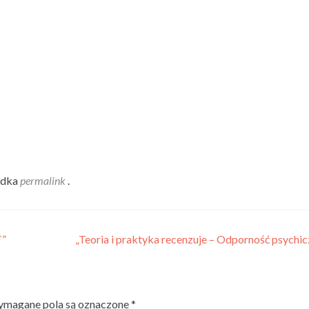
adka
permalink
.
T”
„Teoria i praktyka recenzuje – Odporność psychi
magane pola są oznaczone
*