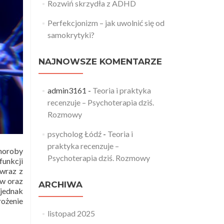
Rozwiń skrzydła z ADHD
Perfekcjonizm – jak uwolnić się od
samokrytyki?
NAJNOWSZE KOMENTARZE
admin3161
-
Teoria i praktyka
recenzuje – Psychoterapia dziś.
Rozmowy
psycholog Łódź
-
Teoria i
praktyka recenzuje –
horoby
Psychoterapia dziś. Rozmowy
funkcji
 wraz z
ów oraz
ARCHIWA
 jednak
rożenie
listopad 2025