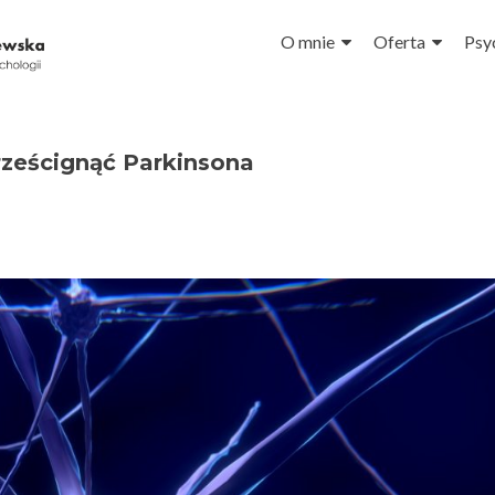
Przejdź do treści
O mnie
Oferta
Psy
Prześcignąć Parkinsona