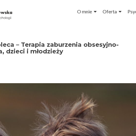
Przejdź do treści
O mnie
Oferta
Psy
oleca – Terapia zaburzenia obsesyjno-
 dzieci i młodzieży