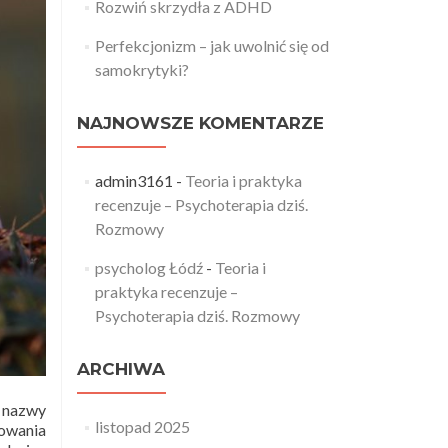
Rozwiń skrzydła z ADHD
Perfekcjonizm – jak uwolnić się od
samokrytyki?
NAJNOWSZE KOMENTARZE
admin3161
-
Teoria i praktyka
recenzuje – Psychoterapia dziś.
Rozmowy
psycholog Łódź
-
Teoria i
praktyka recenzuje –
Psychoterapia dziś. Rozmowy
ARCHIWA
 na
zwy
listopad 2025
howania