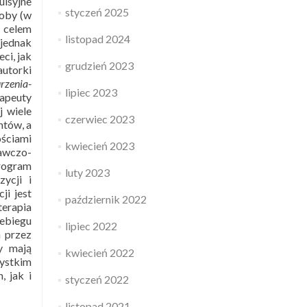
ulsyjne
styczeń 2025
roby (w
a celem
listopad 2024
 jednak
ci, jak
grudzień 2023
utorki
rzenia-
lipiec 2023
rapeuty
j wiele
czerwiec 2023
ntów, a
ościami
kwiecień 2023
nawczo-
Program
luty 2023
ycji i
ji jest
październik 2022
terapia
zebiegu
lipiec 2022
a przez
zy mają
kwiecień 2022
ystkim
 jak i
styczeń 2022
listopad 2021