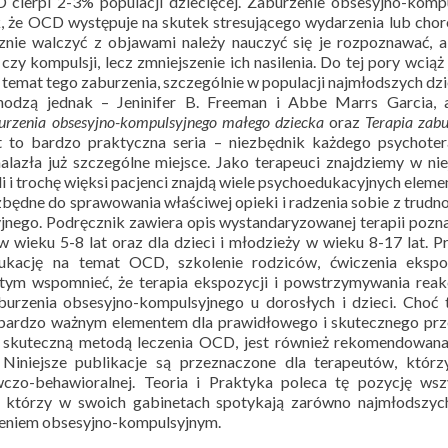
cierpi 2-3% populacji dziecięcej. Zaburzenie obsesyjno-komp
ak, że OCD występuje na skutek stresującego wydarzenia lub cho
nie walczyć z objawami należy nauczyć się je rozpoznawać, 
 czy kompulsji, lecz zmniejszenie ich nasilenia. Do tej pory wciąż
temat tego zaburzenia, szczególnie w populacji najmłodszych dzie
hodzą jednak – Jeninifer B. Freeman i Abbe Marrs Garcia, a
urzenia obsesyjno-kompulsyjnego małego dziecka
oraz
Terapia zabu
st to bardzo praktyczna seria – niezbędnik każdego psychote
lazła już szczególne miejsce. Jako terapeuci znajdziemy w nie
 i trochę więksi pacjenci znajdą wiele psychoedukacyjnych eleme
zbędne do sprawowania właściwej opieki i radzenia sobie z trudn
jnego. Podręcznik zawiera opis wystandaryzowanej terapii poz
w wieku 5-8 lat oraz dla dzieci i młodzieży w wieku 8-17 lat. 
ukację na temat OCD, szkolenie rodziców, ćwiczenia ekspoz
tym wspomnieć, że terapia ekspozycji i powstrzymywania reakc
urzenia obsesyjno-kompulsyjnego u dorosłych i dzieci. Choć 
t bardzo ważnym elementem dla prawidłowego i skutecznego pr
est skuteczną metodą leczenia OCD, jest również rekomendowan
 Niniejsze publikacje są przeznaczone dla terapeutów, któr
czo-behawioralnej. Teoria i Praktyka poleca tę pozycję wsz
którzy w swoich gabinetach spotykają zarówno najmłodszych,
rzeniem obsesyjno-kompulsyjnym.