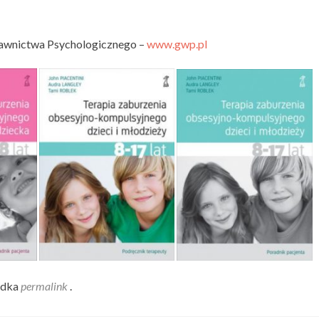
dawnictwa Psychologicznego –
www.gwp.pl
adka
permalink
.