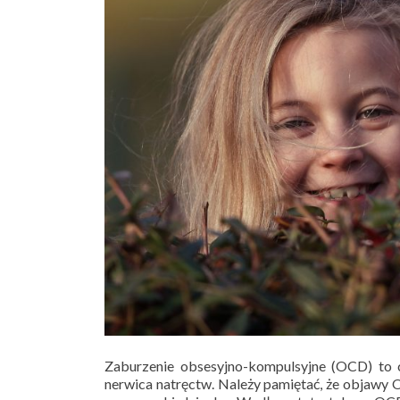
Zaburzenie obsesyjno-kompulsyjne (OCD) to c
nerwica natręctw. Należy pamiętać, że objawy O