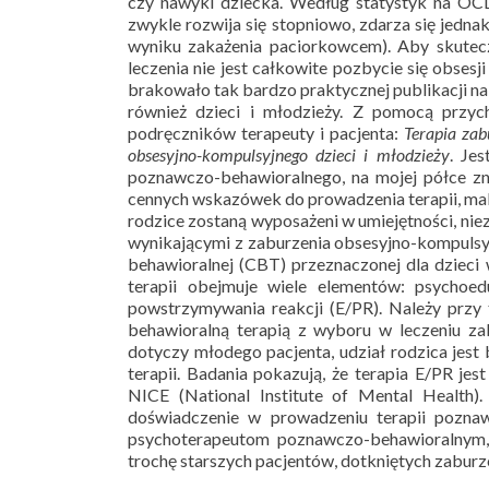
czy nawyki dziecka. Według statystyk na OCD 
zwykle rozwija się stopniowo, zdarza się jedn
wyniku zakażenia paciorkowcem). Aby skutecz
leczenia nie jest całkowite pozbycie się obsesji
brakowało tak bardzo praktycznej publikacji na 
również dzieci i młodzieży. Z pomocą przyc
podręczników terapeuty i pacjenta:
Terapia zab
obsesyjno-kompulsyjnego dzieci i młodzieży
. Je
poznawczo-behawioralnego, na mojej półce zna
cennych wskazówek do prowadzenia terapii, mali
rodzice zostaną wyposażeni w umiejętności, nie
wynikającymi z zaburzenia obsesyjno-kompulsy
behawioralnej (CBT) przeznaczonej dla dzieci 
terapii obejmuje wiele elementów: psychoed
powstrzymywania reakcji (E/PR). Należy przy 
behawioralną terapią z wyboru w leczeniu zab
dotyczy młodego pacjenta, udział rodzica jes
terapii. Badania pokazują, że terapia E/PR j
NICE (National Institute of Mental Health).
doświadczenie w prowadzeniu terapii poznaw
psychoterapeutom poznawczo-behawioralnym, 
trochę starszych pacjentów, dotkniętych zabu