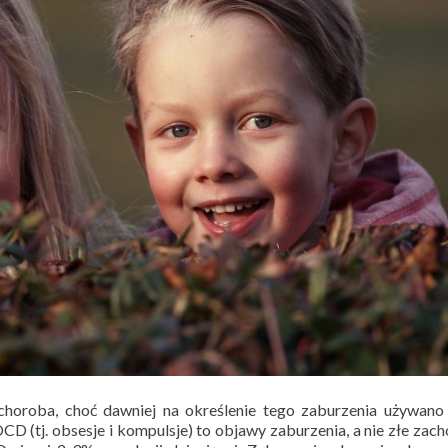
horoba, choć dawniej na określenie tego zaburzenia używano
CD (tj. obsesje i kompulsje) to objawy zaburzenia, a nie złe zac