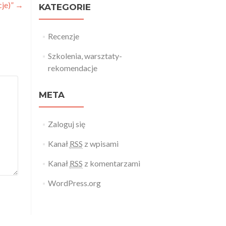
cje)”
→
KATEGORIE
Recenzje
Szkolenia, warsztaty-
rekomendacje
META
Zaloguj się
Kanał
RSS
z wpisami
Kanał
RSS
z komentarzami
WordPress.org