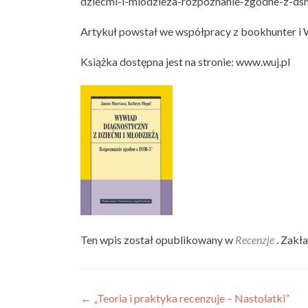
dziecmi-i-mlodzieza-rozpoznanie-zgodne-z-ds
Artykuł powstał we współpracy z bookhunter i
Książka dostępna jest na stronie: www.wuj.pl
Ten wpis został opublikowany w
Recenzje
. Zakł
Nawigacja wpisu
←
„Teoria i praktyka recenzuje – Nastolatki”