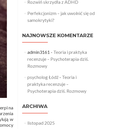
Rozwiń skrzydła z ADHD
Perfekcjonizm – jak uwolnić się od
samokrytyki?
NAJNOWSZE KOMENTARZE
admin3161
-
Teoria i praktyka
recenzuje – Psychoterapia dziś.
Rozmowy
psycholog Łódź
-
Teoria i
praktyka recenzuje –
Psychoterapia dziś. Rozmowy
ARCHIWA
erpi na
rzenia
ylują w
listopad 2025
 pomocy