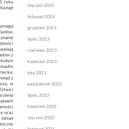
8. roku
styczeń 2025
ykazuje
listopad 2024
 Wymaga
grudzień 2023
iadów.
oznanie
lipiec 2023
tności
mawiają
czerwiec 2023
iadów z
 młodym
kwiecień 2023
Ponadto
ziecka;
luty 2023
ywiad z
ozy, w
październik 2022
ństwa i
urzenia
lipiec 2022
bjawami
kwiecień 2022
samości
ze oraz
styczeń 2022
 temat
iniczne
listopad 2021