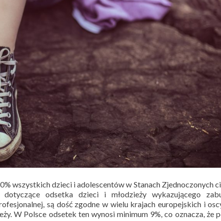
0% wszystkich dzieci i adolescentów w Stanach Zjednoczonych ci
e dotyczące odsetka dzieci i młodzieży wykazującego zabu
esjonalnej, są dość zgodne w wielu krajach europejskich i osc
zieży. W Polsce odsetek ten wynosi minimum 9%, co oznacza, że