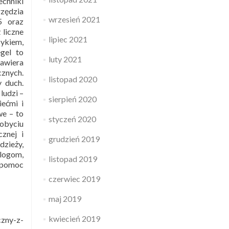
echniki
zędzia
wrzesień 2021
5 oraz
 liczne
lipiec 2021
ykiem,
gel to
luty 2021
awiera
cznych.
listopad 2020
y duch.
ludzi –
sierpień 2020
iećmi i
we – to
styczeń 2020
dobyciu
cznej i
grudzień 2019
dzieży,
ologom,
listopad 2019
a pomoc
czerwiec 2019
maj 2019
kwiecień 2019
czny-z-