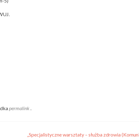
m-5)
 WUJ.
adka
permalink
.
„Specjalistyczne warsztaty – służba zdrowia (Komuni