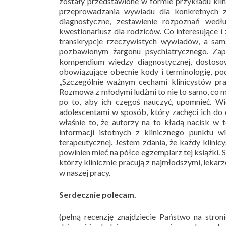
zostały przedstawione w formie przykładu kli
przeprowadzania wywiadu dla konkretnych za
diagnostyczne, zestawienie rozpoznań wedłu
kwestionariusz dla rodziców. Co interesujące 
transkrypcje rzeczywistych wywiadów, a sam
pozbawionym żargonu psychiatrycznego. Zap
kompendium wiedzy diagnostycznej, dostoso
obowiązujące obecnie kody i terminologię, p
„Szczególnie ważnym cechami klinicystów pra
Rozmowa z młodymi ludźmi to nie to samo, co mó
po to, aby ich czegoś nauczyć, upomnieć. Wi
adolescentami w sposób, który zachęci ich do 
właśnie to, że autorzy na to kładą nacisk w 
informacji istotnych z klinicznego punktu wi
terapeutycznej. Jestem zdania, że każdy klinicy
powinien mieć na półce egzemplarz tej książki.
którzy klinicznie pracują z najmłodszymi, lek
w naszej pracy.
Serdecznie polecam.
(pełną recenzję znajdziecie Państwo na stron