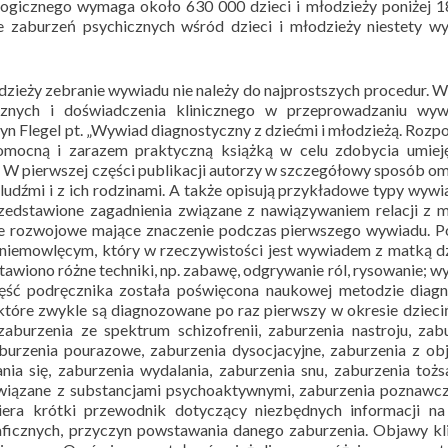
logicznego wymaga około 630 000 dzieci i młodzieży poniżej 1
nie zaburzeń psychicznych wśród dzieci i młodzieży niestety w
odzieży zebranie wywiadu nie należy do najprostszych procedur.
icznych i doświadczenia klinicznego w przeprowadzaniu wyw
n Flegel pt. „Wywiad diagnostyczny z dziećmi i młodzieżą. Rozp
mocną i zarazem praktyczną książką w celu zdobycia umieję
 W pierwszej części publikacji autorzy w szczegółowy sposób o
udźmi i z ich rodzinami. A także opisują przykładowe typy wyw
rzedstawione zagadnienia związane z nawiązywaniem relacji z
je rozwojowe mające znaczenie podczas pierwszego wywiadu. 
niemowlęcym, który w rzeczywistości jest wywiadem z matką d
wiono różne techniki, np. zabawę, odgrywanie ról, rysowanie; w
zęść podręcznika została poświęcona naukowej metodzie diagn
tóre zwykle są diagnozowane po raz pierwszy w okresie dzieci
zaburzenia ze spektrum schizofrenii, zaburzenia nastroju, zab
burzenia pourazowe, zaburzenia dysocjacyjne, zaburzenia z o
nia się, zaburzenia wydalania, zaburzenia snu, zaburzenia toż
związane z substancjami psychoaktywnymi, zaburzenia poznawc
iera krótki przewodnik dotyczący niezbędnych informacji na
aficznych, przyczyn powstawania danego zaburzenia. Objawy kl