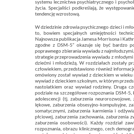
systemu lecznictwa psychiatrycznego i psycho
życia. Specjaliści podkreślają, że występowa
tendencję wzrostową.
W dziedzinie zdrowia psychicznego dzieci i mł
to, bowiem specjalnych umiejętności techn
Najnowsza publikacja Jamesa Morrisona i Kathry
zgodne z DSM-5” okazuje się być bardzo po
poprawnego zbierania wywiadu z najmłodszymi.
strategie przeprowadzenia wywiadu z młodymi l
dziećmi i młodzieżą. W rozdziałach zostały p
człowiekiem, przedstawiono również informac
omówiony został wywiad z dzieckiem w wieku 
wywiad z dzieckiem szkolnym, w którym przedsta
nastolatkiem oraz wywiad rodzinny. Druga c
podziale na szczegółowe rozpoznania DSM-5, k
adolescencji (tj. zaburzenia neurorozwojowe, 
lękowe, zaburzenia obsesyjno-kompulsyjne, za
somatycznymi, zaburzenia karmienia i odżywia
płciowej, zaburzenia zachowania, zaburzenia 
zaburzenia osobowości). Każdy rozdział zaw
rozpoznania, obrazu klinicznego, cech demogr