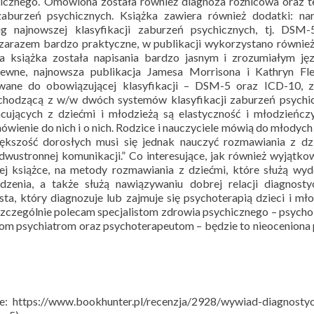
nicznego. Omówiona została również diagnoza różnicowa oraz t
burzeń psychicznych. Książka zawiera również dodatki: nar
g najnowszej klasyfikacji zaburzeń psychicznych, tj. DSM-
i zarazem bardzo praktyczne, w publikacji wykorzystano również
a książka została napisania bardzo jasnym i zrozumiałym jęz
ewne, najnowsza publikacja Jamesa Morrisona i Kathryn Fle
wane do obowiązującej klasyfikacji – DSM-5 oraz ICD-10, z
ochodzącą z w/w dwóch systemów klasyfikacji zaburzeń psychi
cujących z dziećmi i młodzieżą są elastyczność i młodzieńcz
wienie do nich i o nich. Rodzice i nauczyciele mówią do młodych 
ększość dorosłych musi się jednak nauczyć rozmawiania z dz
dwustronnej komunikacji.” Co interesujące, jak również wyjątko
tej książce, na metody rozmawiania z dziećmi, które służą wy
dzenia, a także służą nawiązywaniu dobrej relacji diagnosty
sta, który diagnozuje lub zajmuje się psychoterapią dzieci i mło
 Szczególnie polecam specjalistom zdrowia psychicznego – psych
arzom psychiatrom oraz psychoterapeutom – będzie to nieocenion
ie: https://www.bookhunter.pl/recenzja/2928/wywiad-diagnosty