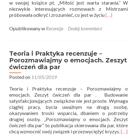
w swojej książce pt. „Miłość jest warta starania.” W
niezwykle interesujących rozmowach z Mistrzami
Read
próbowała odkryć i zrozumieć, co jest w życiu
[…]
more
about
Opublikowany w
Recenzje
Dodaj komentarz
Teoria
i
Praktyka
recenzuje
Teoria i Praktyka recenzuje –
–
Porozmawiajmy o emocjach. Zeszyt
Miłość
ćwiczeń dla par
jest
warta
Posted on
11/05/2019
starania
Teoria i Praktyka recenzuje – Porozmawiajmy o
emocjach. Zeszyt ćwiczeń dla par . Budowanie
satysfakcjonujących związków nie jest proste. Wymaga
ciągłej pracy, bycia uważnym na drugą osobę,
okazywaniem troski wsparcia, dbaniem o potrzeby
drugiej osoby. „Porozmawiajmy o emocjach. Zeszyt
ćwiczeń dla par” to publikacja skierowana dla par, które
Read
chcą wzmocnić swój związek i przezwyciężyć kryzys.
[…]