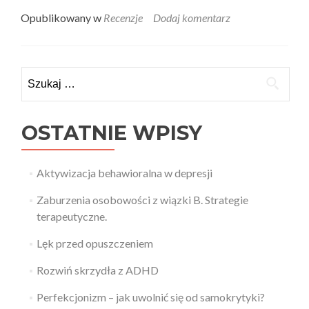
more
about
Opublikowany w
Recenzje
Dodaj komentarz
Teoria
i
Prakty
recenzu
Szukaj:
–
Porozm
o
emocjac
OSTATNIE WPISY
Zeszyt
ćwicze
dla
Aktywizacja behawioralna w depresji
par
Zaburzenia osobowości z wiązki B. Strategie
terapeutyczne.
Lęk przed opuszczeniem
Rozwiń skrzydła z ADHD
Perfekcjonizm – jak uwolnić się od samokrytyki?