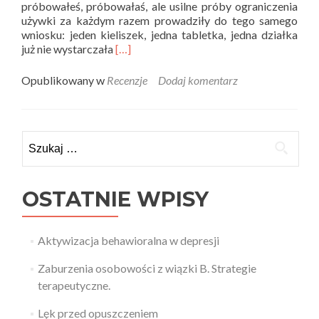
próbowałeś, próbowałaś, ale usilne próby ograniczenia
używki za każdym razem prowadziły do tego samego
wniosku: jeden kieliszek, jedna tabletka, jedna działka
Read
już nie wystarczała
[…]
more
about
Opublikowany w
Recenzje
Dodaj komentarz
Teoria
i
Praktyka
recenzuje
Szukaj:
–
Uzależniony
mózg
OSTATNIE WPISY
Aktywizacja behawioralna w depresji
Zaburzenia osobowości z wiązki B. Strategie
terapeutyczne.
Lęk przed opuszczeniem