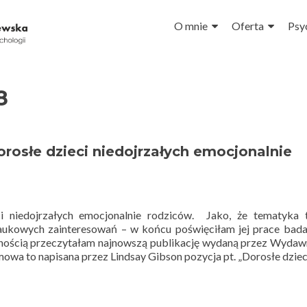
Przejdź do treści
O mnie
Oferta
Psy
8
orosłe dzieci niedojrzałych emocjonalnie
ci niedojrzałych emocjonalnie rodziców. Jako, że tematyka 
aukowych zainteresowań – w końcu poświęciłam jej prace bad
mnością przeczytałam najnowszą publikację wydaną przez Wyda
mowa to napisana przez Lindsay Gibson pozycja pt. „Dorosłe dzie