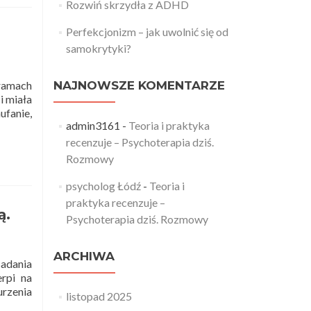
i
Rozwiń skrzydła z ADHD
praktyka
recenzuje
Perfekcjonizm – jak uwolnić się od
–
samokrytyki?
Dorosłe
dzieci
 ramach
NAJNOWSZE KOMENTARZE
niedojrzałych
i miała
emocjonalnie
ufanie,
rodziców
admin3161
-
Teoria i praktyka
recenzuje – Psychoterapia dziś.
Rozmowy
istyczne
aty
psycholog Łódź
-
Teoria i
praktyka recenzuje –
ą.
Psychoterapia dziś. Rozmowy
a
ikacja
ARCHIWA
Badania
)
rpi na
rzenia
listopad 2025