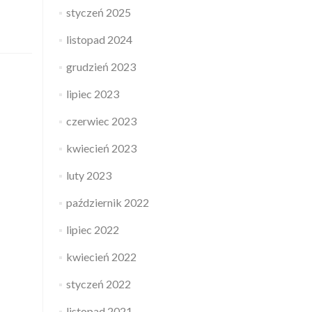
styczeń 2025
listopad 2024
ka
grudzień 2023
uje
lipiec 2023
d
styczny
czerwiec 2023
i
kwiecień 2023
eżą.
luty 2023
październik 2022
lipiec 2022
kwiecień 2022
styczeń 2022
listopad 2021