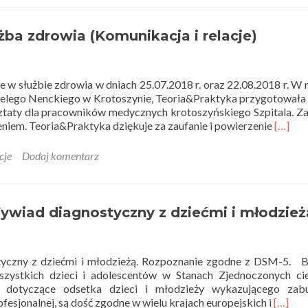
użba zdrowia (Komunikacja i relacje)
je w służbie zdrowia w dniach 25.07.2018 r. oraz 22.08.2018 r. W
lego Nenckiego w Krotoszynie, Teoria&Praktyka przygotowała 
ztaty dla pracowników medycznych krotoszyńskiego Szpitala. Za
Read
eniem. Teoria&Praktyka dziękuje za zaufanie i powierzenie
[…]
more
about
cje
Dodaj komentarz
Specjal
warszt
–
służba
Wywiad diagnostyczny z dziećmi i młodzież
zdrowi
(Komun
i
styczny z dziećmi i młodzieżą. Rozpoznanie zgodne z DSM-5. 
relacje
zystkich dzieci i adolescentów w Stanach Zjednoczonych cie
e dotyczące odsetka dzieci i młodzieży wykazującego zabu
Read
sjonalnej, są dość zgodne w wielu krajach europejskich i
[…]