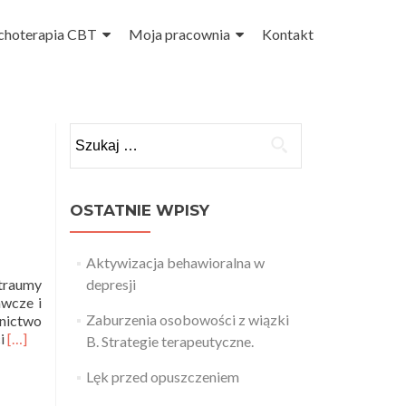
choterapia CBT
Moja pracownia
Kontakt
Szukaj:
OSTATNIE WPISY
Aktywizacja behawioralna w
traumy
depresji
awcze i
Zaburzenia osobowości z wiązki
wnictwo
Read
ci
[…]
B. Strategie terapeutyczne.
more
about
Lęk przed opuszczeniem
Teoria