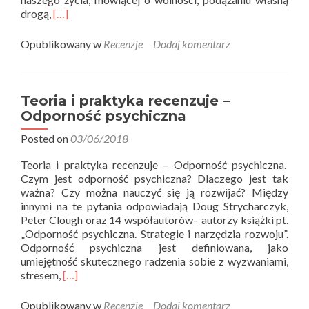
Read
drogą,
[…]
more
about
Opublikowany w
Recenzje
Dodaj komentarz
Teoria
i
praktyka
recenzuje
Teoria i praktyka recenzuje –
–
Odporność psychiczna
Tygrysica
i
Posted on
03/06/2018
Akrobata
Teoria i praktyka recenzuje – Odporność psychiczna.
Czym jest odporność psychiczna? Dlaczego jest tak
ważna? Czy można nauczyć się ją rozwijać? Między
innymi na te pytania odpowiadają Doug Strycharczyk,
Peter Clough oraz 14 współautorów- autorzy książki pt.
„Odporność psychiczna. Strategie i narzędzia rozwoju”.
Odporność psychiczna jest definiowana, jako
umiejętność skutecznego radzenia sobie z wyzwaniami,
Read
stresem,
[…]
more
about
Opublikowany w
Recenzje
Dodaj komentarz