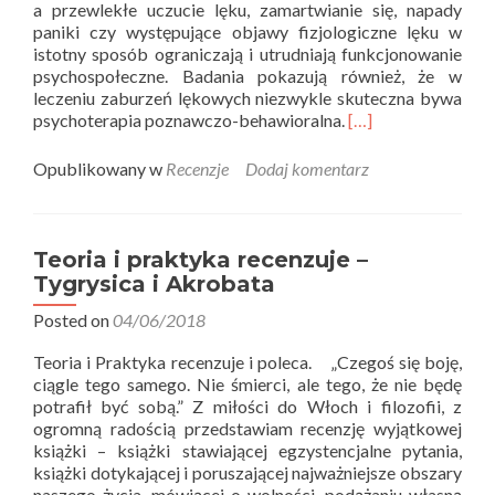
a przewlekłe uczucie lęku, zamartwianie się, napady
paniki czy występujące objawy fizjologiczne lęku w
istotny sposób ograniczają i utrudniają funkcjonowanie
psychospołeczne. Badania pokazują również, że w
leczeniu zaburzeń lękowych niezwykle skuteczna bywa
Read
psychoterapia poznawczo-behawioralna.
[…]
more
about
Opublikowany w
Recenzje
Dodaj komentarz
Teoria
i
praktyka
recenzuje
Teoria i praktyka recenzuje –
–
Tygrysica i Akrobata
Zaburzenia
lękowe.
Posted on
04/06/2018
Teoria i Praktyka recenzuje i poleca. „Czegoś się boję,
ciągle tego samego. Nie śmierci, ale tego, że nie będę
potrafił być sobą.” Z miłości do Włoch i filozofii, z
ogromną radością przedstawiam recenzję wyjątkowej
książki – książki stawiającej egzystencjalne pytania,
książki dotykającej i poruszającej najważniejsze obszary
naszego życia, mówiącej o wolności, podążaniu własną