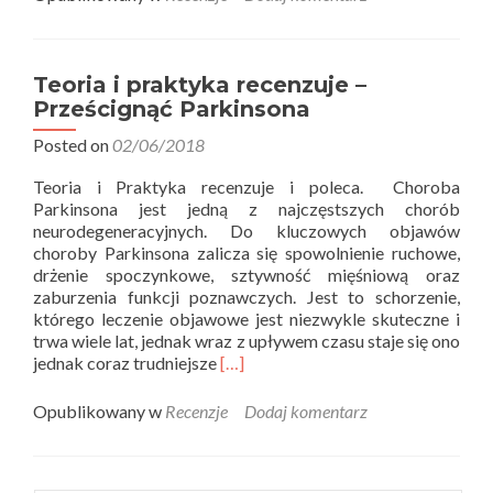
Teoria
i
praktyka
recenzuje
Teoria i praktyka recenzuje –
–
Prześcignąć Parkinsona
Odporność
psychiczna
Posted on
02/06/2018
Teoria i Praktyka recenzuje i poleca. Choroba
Parkinsona jest jedną z najczęstszych chorób
neurodegeneracyjnych. Do kluczowych objawów
choroby Parkinsona zalicza się spowolnienie ruchowe,
drżenie spoczynkowe, sztywność mięśniową oraz
zaburzenia funkcji poznawczych. Jest to schorzenie,
którego leczenie objawowe jest niezwykle skuteczne i
trwa wiele lat, jednak wraz z upływem czasu staje się ono
Read
jednak coraz trudniejsze
[…]
more
about
Opublikowany w
Recenzje
Dodaj komentarz
Teoria
i
praktyka