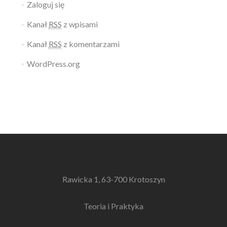
Zaloguj się
Kanał
RSS
z wpisami
Kanał
RSS
z komentarzami
WordPress.org
Rawicka 1, 63-700 Krotoszyn
Teoria i Praktyka